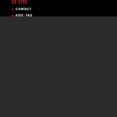
LE SITE
CONTACT
AIDE / FAQ
MES DONNÉES
SHOP / PREMIUM
VISITER
MON COMPTE SHOP
LES SONS PROPOSÉS APPARTIENNENT À LEURS RADIOS
RESPECTIVES. SERVICE RÉSERVÉ AUX PROFESSIONNELS