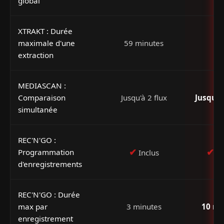
global
XTRAKT : Durée
maximale d'une
59 minutes
2h
extraction
MEDIASCAN :
Comparaison
Jusqu'à 2 flux
Jusqu'à
simultanée
REC'N'GO :
✔
✔
Programmation
Inclus
In
d'enregistrements
REC'N'GO : Durée
max par
3 minutes
10 mi
enregistrement