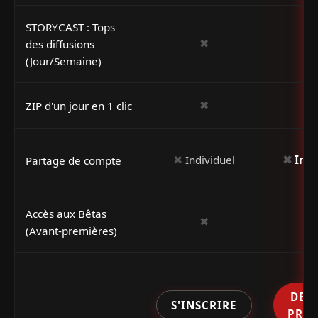
STORYCAST : Tops
✖
des diffusions
(Jour/Semaine)
✖
ZIP d'un jour en 1 clic
✖
✖
Individuel
Indi
Partage de compte
Accès aux Bêtas
✖
(Avant-premières)
DEV
S'INSCRIRE
PRE